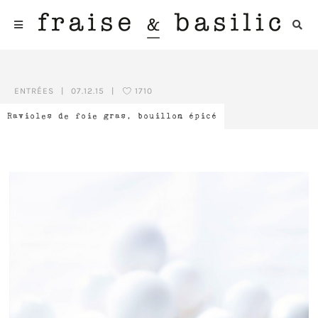
ENTRÉES
|
07.12.15
|
1710
Ravioles de foie gras, bouillon épicé