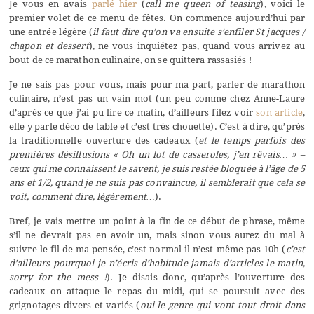
Je vous en avais
parlé hier
(
call me queen of teasing
), voici le
premier volet de ce menu de fêtes. On commence aujourd’hui par
une entrée légère (
il faut dire qu’on va ensuite s’enfiler St jacques /
chapon et dessert
), ne vous inquiétez pas, quand vous arrivez au
bout de ce marathon culinaire, on se quittera rassasiés !
Je ne sais pas pour vous, mais pour ma part, parler de marathon
culinaire, n’est pas un vain mot (un peu comme chez Anne-Laure
d’après ce que j’ai pu lire ce matin, d’ailleurs filez voir
son article
,
elle y parle déco de table et c’est très chouette). C’est à dire, qu’près
la traditionnelle ouverture des cadeaux (
et le temps parfois des
premières désillusions « Oh un lot de casseroles, j’en rêvais… » –
ceux qui me connaissent le savent, je suis restée bloquée à l’âge de 5
ans et 1/2, quand je ne suis pas convaincue, il semblerait que cela se
voit, comment dire, légèrement…
).
Bref, je vais mettre un point à la fin de ce début de phrase, même
s’il ne devrait pas en avoir un, mais sinon vous aurez du mal à
suivre le fil de ma pensée, c’est normal il n’est même pas 10h (
c’est
d’ailleurs pourquoi je n’écris d’habitude jamais d’articles le matin,
sorry for the mess !
). Je disais donc, qu’après l’ouverture des
cadeaux on attaque le repas du midi, qui se poursuit avec des
grignotages divers et variés (
oui le genre qui vont tout droit dans