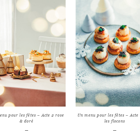
LIRE L'ARTICLE
LIRE L'ARTICLE
9
9867
8
940
nu pour les fêtes – Acte 2 rose
Un menu pour les fêtes – Acte 
& doré
les flocons