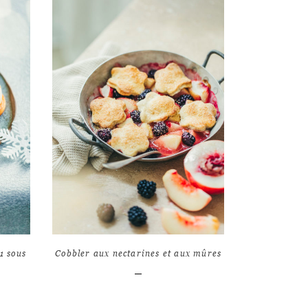
LIRE L'ARTICLE
7
12
9448
1 sous
Cobbler aux nectarines et aux mûres