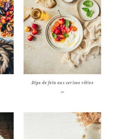
LIRE L'ARTICLE
9
9
9830
Dips de feta aux cerises rôties