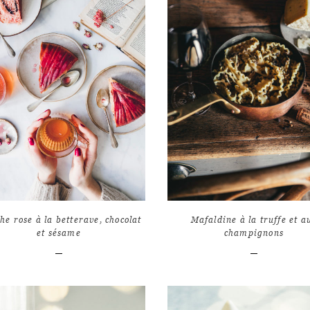
LIRE L'ARTICLE
LIRE L'ARTICLE
13
10181
19
1028
he rose à la betterave, chocolat
Mafaldine à la truffe et a
et sésame
champignons