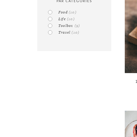
PAR CATÉGORIES
food
(10)
life
(10)
toolbox
(9)
travel
(10)