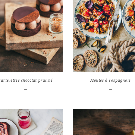
LIRE L'ARTICLE
LIRE L'ARTICLE
0
8589
17
983
Tartelettes chocolat praliné
Moules à l’espagnole