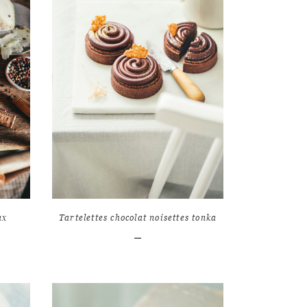
LIRE L'ARTICLE
0
16
10576
ux
Tartelettes chocolat noisettes tonka