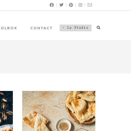
|
|
|
|
OOLBOX
CONTACT
> Le Studio