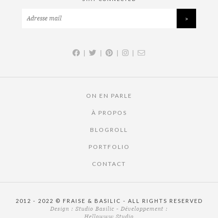
|
|
|
|
ON EN PARLE
À PROPOS
BLOGROLL
PORTFOLIO
CONTACT
2012 - 2022 © FRAISE & BASILIC - ALL RIGHTS RESERVED
Design :
Studio Basilic
- Développement :
Hellowww Studio