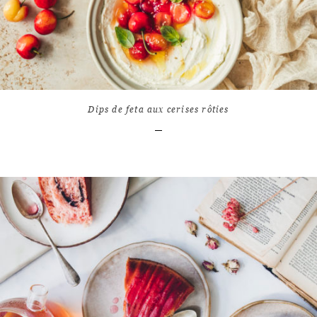
9
9864
Dips de feta aux cerises rôties
LIRE L'ARTICLE