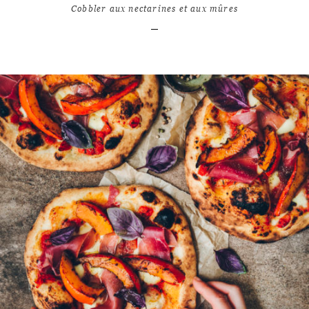
Cobbler aux nectarines et aux mûres
LIRE L'ARTICLE
10
9463