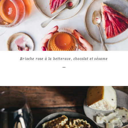
13
10214
Brioche rose à la betterave, chocolat et sésame